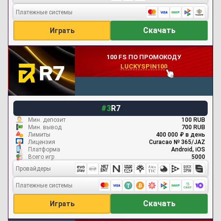
Платежные системы
Скачать
Играть
100 FS ПО ПРОМОКОДУ
RTP 98%!
LUCKYSPIN100
#3
R7
Мин. депозит
100 RUB
Мин. вывод
700 RUB
Лимиты
400 000 ₽ в день
Лицензия
Curacao № 365/JAZ
Платформа
Android, iOS
Всего игр
5000
Провайдеры
Платежные системы
Скачать
Играть