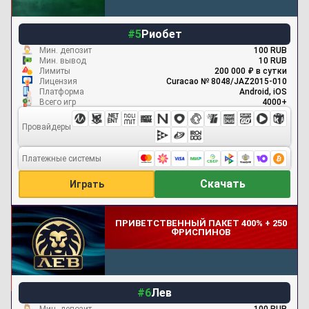
#5
Риобет
Мин. депозит
100 RUB
Мин. вывод
10 RUB
Лимиты
200 000 ₽ в сутки
Лицензия
Curacao № 8048/JAZ2015-010
Платформа
Android, iOS
Всего игр
4000+
Провайдеры
Платежные системы
Скачать
Играть
ПРИВЕТСТВЕННЫЙ ПАКЕТ 400% + 250
ФРИСПИНОВ
Д
Л
Я
А
Й
Р
О
Л
Л
Е
Р
О
#6
Лев
Мин. депозит
100 RUB