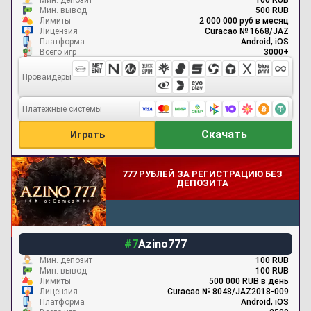
Мин. вывод
500 RUB
Лимиты
2 000 000 руб в месяц
Лицензия
Curacao № 1668/JAZ
Платформа
Android, iOS
Всего игр
3000+
Провайдеры
Платежные системы
Скачать
Играть
777 РУБЛЕЙ ЗА РЕГИСТРАЦИЮ БЕЗ
ПОПУЛЯРНОЕ
ДЕПОЗИТА
#7
Azino777
Мин. депозит
100 RUB
Мин. вывод
100 RUB
Лимиты
500 000 RUB в день
Лицензия
Curacao № 8048/JAZ2018-009
Платформа
Android, iOS