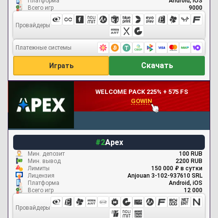
Платформа
Android, iOS
Всего игр
9000
Провайдеры
Платежные системы
Скачать
Играть
WELCOME PACK 225% + 575 FS
NEW
GOWIN
#2
Apex
Мин. депозит
100 RUB
Мин. вывод
2200 RUB
Лимиты
150 000 ₽ в сутки
Лицензия
Anjouan 3-102-937610 SRL
Платформа
Android, iOS
Всего игр
12 000
Провайдеры