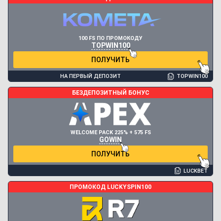
100 FS ПО ПРОМОКОДУ
TOPWIN100
ПОЛУЧИТЬ
НА ПЕРВЫЙ ДЕПОЗИТ
TOPWIN100
БЕЗДЕПОЗИТНЫЙ БОНУС
WELCOME PACK 225% + 575 FS
GOWIN
ПОЛУЧИТЬ
LUCKBET
ПРОМОКОД LUCKYSPIN100