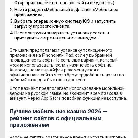
Стор приложение на телефон найти не удастся).
Найти раздел «Мобильный софт» или «Мобильное
приложение».
Выбрать операционную систему iOS и запустить
загрузку игрового клиента.
После загрузки завершить установку софта и
приступить к игре на деньги с выводом.
Эти шаги предполагают установку полноценного
приложения на iPhone или iPad, если у выбранной
площадки есть софт. Но есть еще вариант, который
можно использовать, если у казино есть софт на
Андроид, но нет на Айфон рекомендуется с
официального сайта через браузер добавить ярлык на
рабочий стол для быстрого доступа.
Этот вариант предполагает использование мобильной
версии на русском языке, но экономит время захода в
аккаунт. Через App Store подобная функция недоступна.
Лучшие мобильные казино 2026 —
рейтинг сайтов с официальным
приложением
Чтобы не терять драгоценное время и играть в игровые