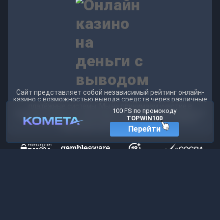
Сайт представляет собой независимый рейтинг онлайн-
казино с возможностью вывода средств через различные
платёжные системы. Мы не принимаем участие в
100 FS по промокоду
азартных играх и не принимаем ставки. Доступ разрешён
TOPWIN100
только совершеннолетним пользователям согласно
законодательству их страны.
Перейти
Позиции казино в рейтинге на сайте могут изменяться по
решению администрации в зависимости от ряда факторов,
таких как надежность выплат и скорость обработки
транзакций.
© 2026. Все права защищены.