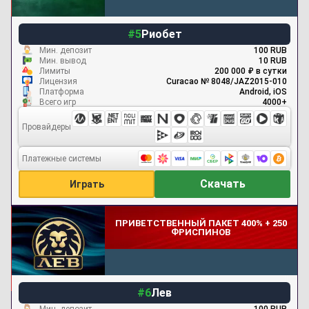
#5
Риобет
Мин. депозит
100 RUB
Мин. вывод
10 RUB
Лимиты
200 000 ₽ в сутки
Лицензия
Curacao № 8048/JAZ2015-010
Платформа
Android, iOS
Всего игр
4000+
Провайдеры
Платежные системы
Скачать
Играть
ПРИВЕТСТВЕННЫЙ ПАКЕТ 400% + 250
ФРИСПИНОВ
Д
Л
Я
А
Й
Р
О
Л
Л
Е
Р
О
#6
Лев
Мин. депозит
100 RUB