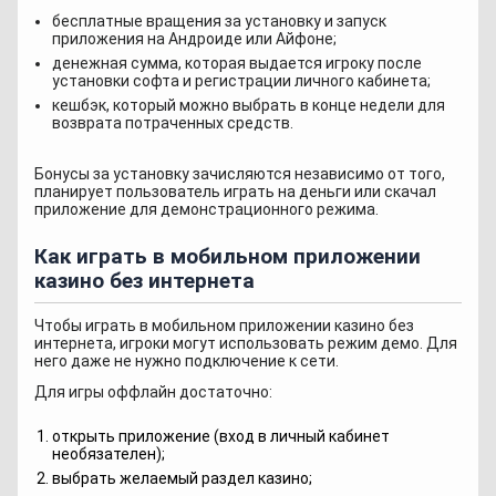
бесплатные вращения за установку и запуск
приложения на Андроиде или Айфоне;
денежная сумма, которая выдается игроку после
установки софта и регистрации личного кабинета;
кешбэк, который можно выбрать в конце недели для
возврата потраченных средств.
Бонусы за установку зачисляются независимо от того,
планирует пользователь играть на деньги или скачал
приложение для демонстрационного режима.
Как играть в мобильном приложении
казино без интернета
Чтобы играть в мобильном приложении казино без
интернета, игроки могут использовать режим демо. Для
него даже не нужно подключение к сети.
Для игры оффлайн достаточно:
открыть приложение (вход в личный кабинет
необязателен);
выбрать желаемый раздел казино;