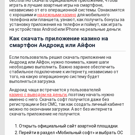
бесплатно скачать официальное приложение, чтобы
играть в лучшие азартные игры на смартфоне,
независимо от его операционной системы. Ознакомятся
с хорошими и
надежными казино
для мобильного
телефона или планшета, узнают, как получить бонусы за
установку приложения на телефон и поймут, как играть
на устройствах Android или IPhone на реальные деньги.
Как скачать приложение казино на
смартфон Андроид или Айфон
Если пользователь решил скачать приложение на
Андроид или Айфон, нужно понимать, какие шаги
необходимо выполнить. Важно заранее обеспечить
стабильное подключение к интернету, независимо от
того, на какую операционную систему будет
выполняться загрузка.
Андроид чаще встречается у пользователей
казино с выводом на деньги
, поэтому начать нужно
именно с него. Скачать софт получится даже без
регистрации и без СМС, так как создать личный кабинет
можно по окончании загрузки. А вот без интернета
скачать приложение не получится.
Открыть официальный сайт азартной площадки.
Перейти в раздел «Мобильный софт» и выбрать ОС