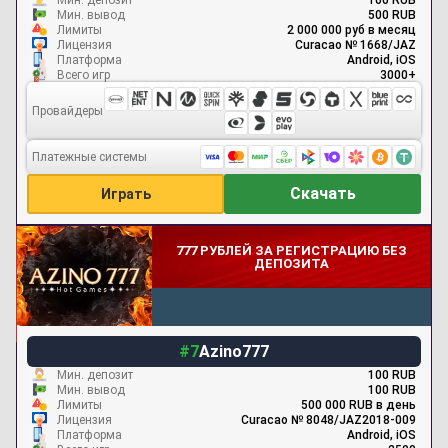
Мин. вывод
500 RUB
Лимиты
2 000 000 руб в месяц
Лицензия
Curacao № 1668/JAZ
Платформа
Android, iOS
Всего игр
3000+
Провайдеры
Платежные системы
Скачать
Играть
777 РУБЛЕЙ ЗА РЕГИСТРАЦИЮ БЕЗ
ПОПУЛЯРНОЕ
ДЕПОЗИТА
#7
Azino777
Мин. депозит
100 RUB
Мин. вывод
100 RUB
Лимиты
500 000 RUB в день
Лицензия
Curacao № 8048/JAZ2018-009
Платформа
Android, iOS