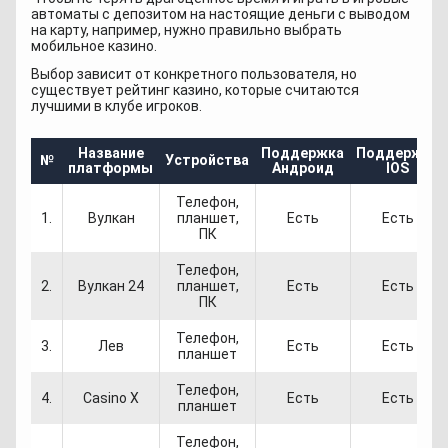
автоматы с депозитом на настоящие деньги с выводом
на карту, например, нужно правильно выбрать
мобильное казино.
Выбор зависит от конкретного пользователя, но
существует рейтинг казино, которые считаются
лучшими в клубе игроков.
Название
Поддержка
Поддержка
№
Устройства
платформы
Андроид
IOS
Телефон,
1.
Вулкан
планшет,
Есть
Есть
ПК
Телефон,
2.
Вулкан 24
планшет,
Есть
Есть
ПК
Телефон,
3.
Лев
Есть
Есть
планшет
Телефон,
4.
Casino X
Есть
Есть
планшет
Телефон,