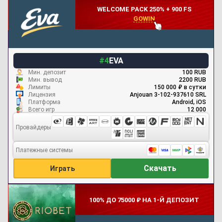
WELCOME PACK 250% + 900 FS
NEW
GOWIN
#4
EVA
Мин. депозит
100 RUB
Мин. вывод
2200 RUB
Лимиты
150 000 ₽ в сутки
Лицензия
Anjouan 3-102-937610 SRL
Платформа
Android, iOS
Всего игр
12 000
Провайдеры
Платежные системы
Скачать
Играть
100% ДО 75000 ₽ НА 1-Й ДЕПОЗИТ
К
Р
И
П
Т
О
Б
О
Н
У
С