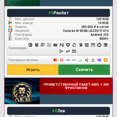
#5
Риобет
Мин. депозит
100 RUB
Мин. вывод
10 RUB
Лимиты
200 000 ₽ в сутки
Лицензия
Curacao № 8048/JAZ2015-010
Платформа
Android, iOS
Всего игр
4000+
Провайдеры
Платежные системы
Скачать
Играть
ПРИВЕТСТВЕННЫЙ ПАКЕТ 400% + 250
ФРИСПИНОВ
Д
Л
Я
А
Й
Р
О
Л
Л
Е
Р
О
#6
Лев
Мин. депозит
100 RUB