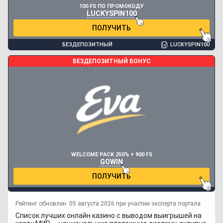
100 FS ПО ПРОМОКОДУ
LUCKYSPIN100
ПОЛУЧИТЬ
БЕЗДЕПОЗИТНЫЙ
LUCKYSPIN100
БЕЗДЕПОЗИТНЫЙ БОНУС
WELCOME PACK 250% + 900 FS
GOWIN
ПОЛУЧИТЬ
Рейтинг обновлен: 05 августа 2026 при участии эксперта портала
Список лучших онлайн казино с выводом выигрышей на