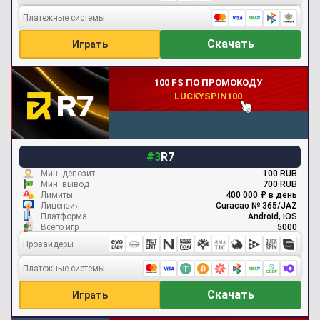
Платежные системы
Скачать
Играть
100 FS ПО ПРОМОКОДУ
RTP 98%!
LUCKYSPIN100
#3
R7
Мин. депозит
100 RUB
Мин. вывод
700 RUB
Лимиты
400 000 ₽ в день
Лицензия
Curacao № 365/JAZ
Платформа
Android, iOS
Всего игр
5000
Провайдеры
Платежные системы
Скачать
Играть