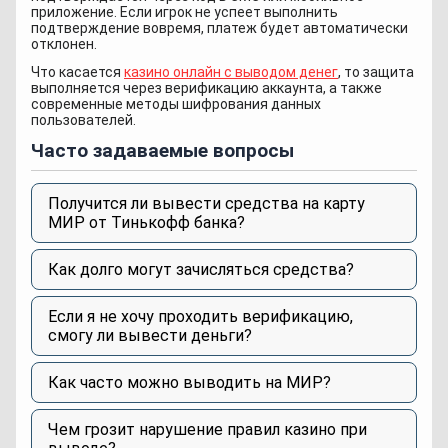
приложение. Если игрок не успеет выполнить
подтверждение вовремя, платеж будет автоматически
отклонен.
Что касается
казино онлайн с выводом денег
, то защита
выполняется через верификацию аккаунта, а также
современные методы шифрования данных
пользователей.
Часто задаваемые вопросы
Получится ли вывести средства на карту
МИР от Тинькофф банка?
Да, казино поддерживают платежную систему без
Как долго могут зачисляться средства?
привязки к конкретному банку.
В среднем зачисление выполняется в течение
Если я не хочу проходить верификацию,
нескольких секунд. Но при крупных суммах время
смогу ли вывести деньги?
может увеличиться до 24 часов, а в некоторых
случаях – до нескольких дней.
Нет, это невозможно. Если некоторые площадки все
Как часто можно выводить на МИР?
же разрешают вывод без подтверждения личности,
сумма будет слишком ограниченной.
Все зависит от лимитов, которые установлены в
Чем грозит нарушение правил казино при
конкретном онлайн-казино.