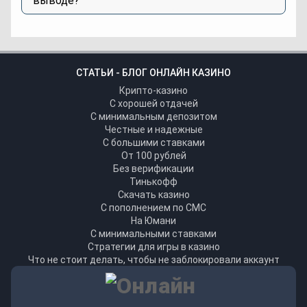
выводе?
Сначала игрок получит предупреждение, а при
систематических нарушениях – блок личного
кабинета на определенный срок.
СТАТЬИ - БЛОГ ОНЛАЙН КАЗИНО
Крипто-казино
С хорошей отдачей
С минимальным депозитом
Честные и надежные
С большими ставками
От 100 рублей
Без верификации
Тинькофф
Скачать казино
C пополнением по СМС
На Юмани
С минимальными ставками
Стратегии для игры в казино
Что не стоит делать, чтобы не заблокировали аккаунт