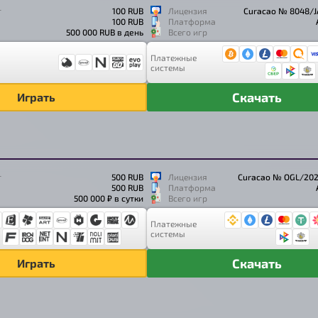
т
100 RUB
Лицензия
Curacao № 8048/J
100 RUB
Платформа
500 000 RUB в день
Всего игр
Платежные
системы
Скачать
Играть
т
500 RUB
Лицензия
Curacao № OGL/202
500 RUB
Платформа
500 000 ₽ в сутки
Всего игр
Платежные
системы
Скачать
Играть