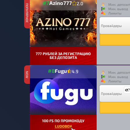
#7
Azino777
2.0
Мин. депози
ПОПУЛЯРНОЕ
Мин. вывод
Лимиты
Провайдеры
777 РУБЛЕЙ ЗА РЕГИСТРАЦИЮ
БЕЗ ДЕПОЗИТА
#8
Fugu
4.9
Мин. депози
NEW
Мин. вывод
Лимиты
Провайдеры
100 FS ПО ПРОМОКОДУ
LUDOBOX