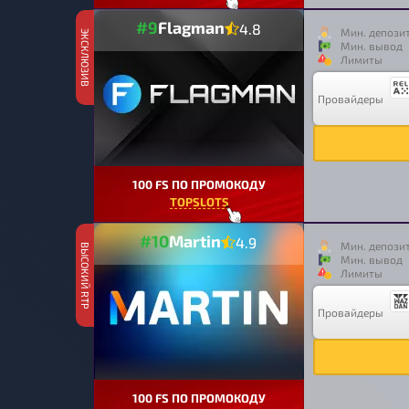
#9
Flagman
4.8
Мин. депози
ЭКСКЛЮЗИВ
Мин. вывод
Лимиты
Провайдеры
100 FS ПО ПРОМОКОДУ
TOPSLOTS
#10
Martin
4.9
Мин. депози
ВЫСОКИЙ RTP
Мин. вывод
Лимиты
Провайдеры
100 FS ПО ПРОМОКОДУ