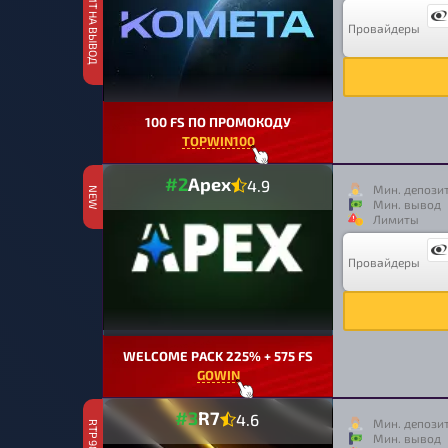
БЕЗЛИМИТ НА ВЫВОД
Провайдеры
100 FS ПО ПРОМОКОДУ
TOPWIN100
#2
Apex
4.9
Мин. депози
NEW
Мин. вывод
Лимиты
Провайдеры
WELCOME PACK 225% + 575 FS
GOWIN
#3
R7
4.6
Мин. депози
RTP 98%!
Мин. вывод