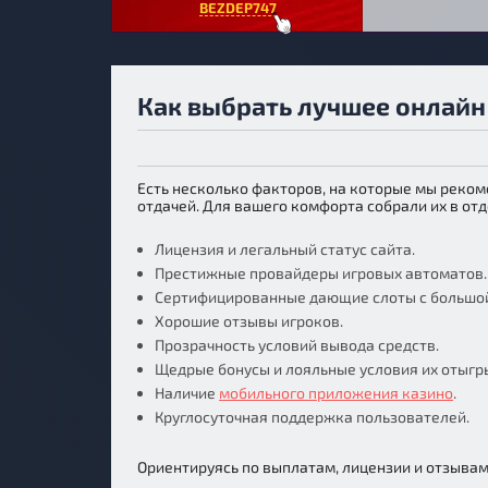
BEZDEP747
Как выбрать лучшее онлайн
Есть несколько факторов, на которые мы реко
отдачей. Для вашего комфорта собрали их в отд
Лицензия и легальный статус сайта.
Престижные провайдеры игровых автоматов.
Сертифицированные дающие слоты с большой
Хорошие отзывы игроков.
Прозрачность условий вывода средств.
Щедрые бонусы и лояльные условия их отыгр
Наличие
мобильного приложения казино
.
Круглосуточная поддержка пользователей.
Ориентируясь по выплатам, лицензии и отзывам,