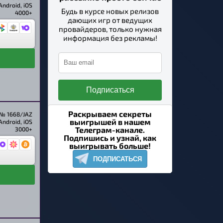
Android, iOS
Будь в курсе новых релизов
4000+
дающих игр от ведущих
провайдеров, только нужная
информация без рекламы!
Раскрываем секреты
 № 1668/JAZ
выигрышей в нашем
Android, iOS
Телеграм-канале.
3000+
Подпишись и узнай, как
выигрывать больше!
ПОДПИСАТЬСЯ