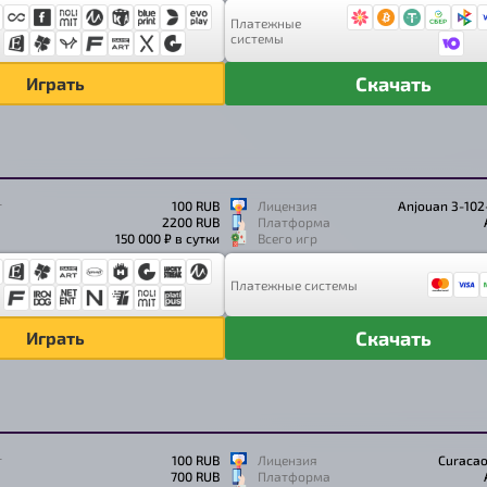
Платежные
системы
Скачать
Играть
т
100 RUB
Лицензия
Anjouan 3-102
2200 RUB
Платформа
150 000 ₽ в сутки
Всего игр
Платежные системы
Скачать
Играть
т
100 RUB
Лицензия
Curaca
700 RUB
Платформа