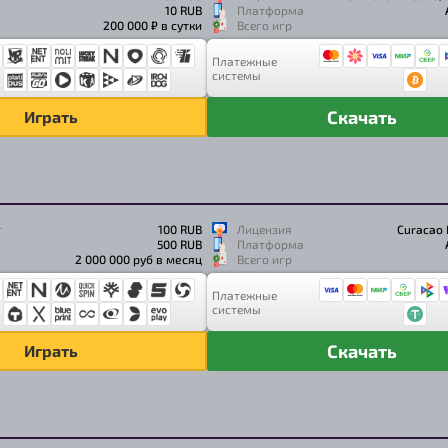
10 RUB
Платформа
200 000 ₽ в сутки
Всего игр
Платежные
системы
Скачать
Играть
т
100 RUB
Лицензия
Curacao
500 RUB
Платформа
2 000 000 руб в месяц
Всего игр
Платежные
системы
Скачать
Играть