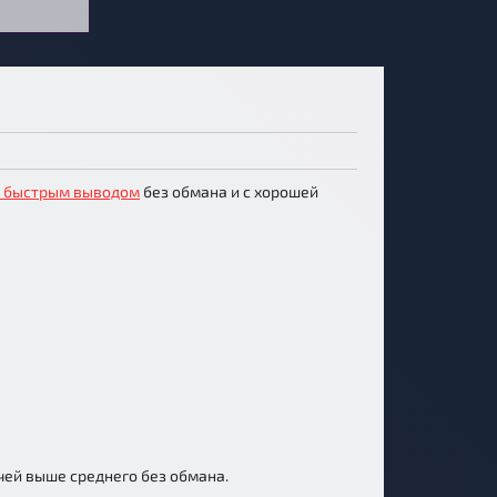
с быстрым выводом
без обмана и с хорошей
чей выше среднего без обмана.