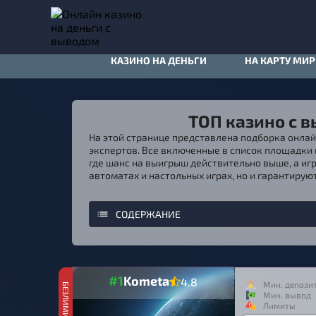
КАЗИНО НА ДЕНЬГИ
НА КАРТУ МИР
ТОП казино с в
На этой странице представлена подборка онлай
экспертов. Все включенные в список площадки п
где шанс на выигрыш действительно выше, а иг
автоматах и настольных играх, но и гарантир
СОДЕРЖАНИЕ
#1
Kometa
4.8
Мин. депози
Мин. вывод
Лимиты