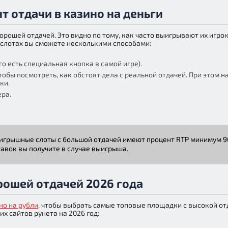
т отдачи в казино на деньги
рошей отдачей. Это видно по тому, как часто выигрывают их игрок
 слотах вы сможете несколькими способами:
о есть специальная кнопка в самой игре).
тобы посмотреть, как обстоят дела с реальной отдачей. При этом 
ки.
ера.
игрышные слоты с большой отдачей имеют процент RTP минимум 9
тавок вы получите в случае выигрыша.
рошей отдачей 2026 года
но на рубли
, чтобы выбрать самые топовые площадки с высокой о
х сайтов рунета на 2026 год: